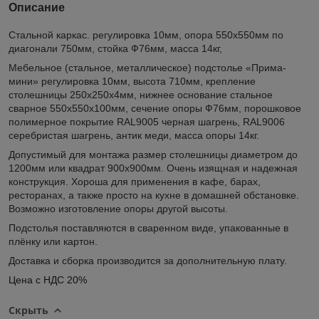
Описание
Стальной каркас. регулировка 10мм, опора 550х550мм по
диагонали 750мм, стойка Ф76мм, масса 14кг,
Мебельное (стальное, металлическое) подстолье «Прима-
мини» регулировка 10мм, высота 710мм, крепление
столешницы 250х250х4мм, нижнее основание стальное
сварное 550х550х100мм, сечение опоры Ф76мм, порошковое
полимерное покрытие RAL9005 черная шагрень, RAL9006
серебристая шагрень, антик меди, масса опоры 14кг.
Допустимый для монтажа размер столешницы диаметром до
1200мм или квадрат 900х900мм. Очень изящная и надежная
конструкция. Хороша для применения в кафе, барах,
ресторанах, а также просто на кухне в домашней обстановке.
Возможно изготовление опоры другой высоты.
Подстолья поставляются в сваренном виде, упакованные в
плёнку или картон.
Доставка и сборка производится за дополнительную плату.
Цена с НДС 20%
Скрыть