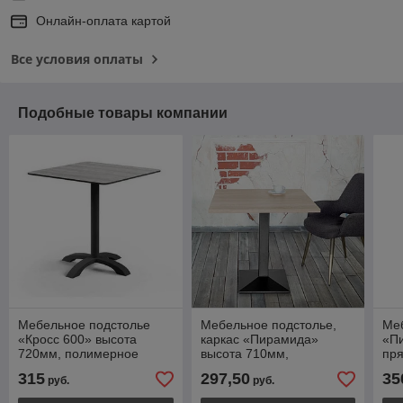
Онлайн-оплата картой
Все условия оплаты
Подобные товары компании
Мебельное подстолье
Мебельное подстолье,
Ме
«Кросс 600» высота
каркас «Пирамида»
«П
720мм, полимерное
высота 710мм,
пря
покрытие
полимерное покрытие
71
315
297,50
35
руб.
руб.
по