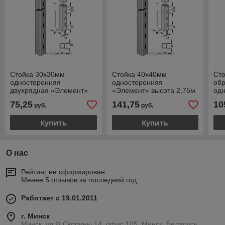
Стойка 30х30мм
Стойка 40х40мм
Сто
односторонняя
односторонняя
об
двухрядная «Элемент»
«Элемент» высота 2,75м
од
высота 2,0м
выс
75,25
141,75
10
руб.
руб.
Купить
Купить
О нас
Рейтинг не сформирован
Менее 5 отзывов за последний год
Работает с 19.01.2011
г. Минск
Минск, ул.Ф.Скорины 14, офис 105, Минск, Беларусь