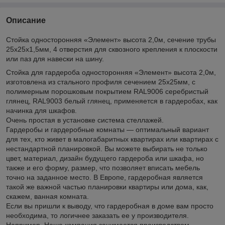
Описание
Стойка односторонняя «Элемент» высота 2,0м, сечение трубы
25х25х1,5мм, 4 отверстия для сквозного крепления к плоскости
или паз для навески на шину.
Стойка для гардероба односторонняя «Элемент» высота 2,0м,
изготовлена из стального профиля сечением 25х25мм, с
полимерным порошковым покрытием RAL9006 серебристый
глянец, RAL9003 белый глянец, применяется в гардеробах, как
начинка для шкафов.
Очень простая в установке система стеллажей.
Гардеробы и гардеробные комнаты — оптимальный вариант
для тех, кто живет в малогабаритных квартирах или квартирах с
нестандартной планировкой. Вы можете выбирать не только
цвет, материал, дизайн будущего гардероба или шкафа, но
также и его форму, размер, что позволяет вписать мебель
точно на заданное место. В Европе, гардеробная является
такой же важной частью планировки квартиры или дома, как,
скажем, ванная комната.
Если вы пришли к выводу, что гардеробная в доме вам просто
необходима, то логичнее заказать ее у производителя.
Например, Наша компания занимается производством