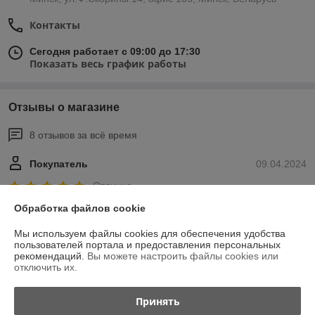
Контакты
Сегодня работает с 09:00 до 17:30
Показать весь график работы
Отзывы о магазине
8 отзывов за всё время
Покупатель
09.04.2024
Отлично
Обработка файлов cookie
Заказывал дровницы "сота", все очень понравилось. Оперативно 
связались, обговорили условия оплаты и доставки.

Мы используем файлы cookies для обеспечения удобства
Изготовили и доставили даже быстрее чем планировалось.
пользователей портала и предоставления персональных
рекомендаций.
Вы можете настроить файлы cookies или
отключить их.
Сделка подтверждена через корзину
Принять
Покупатель
09.08.2021