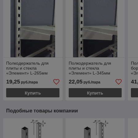
Полкодержатель для
Полкодержатель для
Пол
плиты и стекла
плиты и стекла
бор
«Элемент» L-265мм
«Элемент» L-345мм
«Э
19,25
22,05
41
руб./пара
руб./пара
Купить
Купить
Подобные товары компании