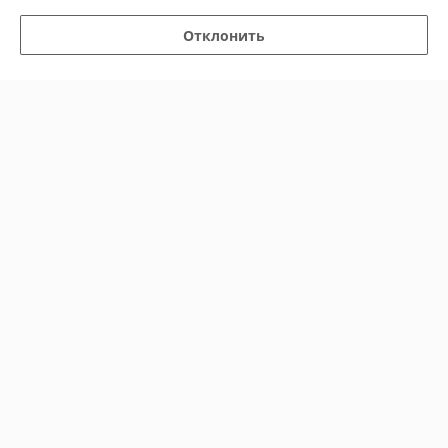
Хорошо
Отклонить
Сделка подтверждена через корзину
Показать все отзывы
О нас
Контакты
Доставка и оплата
График работы
Полная версия сайта
Политика обработки cookies