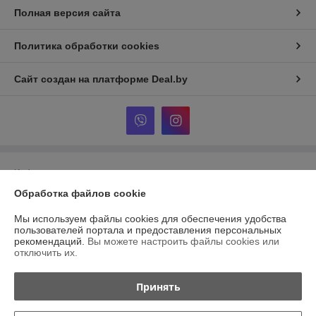
Полная версия сайта
Политика обработки cookies
Сайт создан на платформе Deal.by
Информация для покупателя
Обработка файлов cookie
Юридическое лицо:
OOO Интерсилуэт
Борисов, ул Братьев Вайнрубов 43-1
Мы используем файлы cookies для обеспечения удобства
Регистрационный номер ЕГР: 190523140
пользователей портала и предоставления персональных
рекомендаций.
Вы можете настроить файлы cookies или
УНП: 190523140
отключить их.
Регистрационный орган: Смолевический районный исполнительный
комитет
Принять
Дата регистрации компании: 30.11.2010