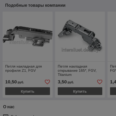
Подобные товары компании
Петля накладная для
Петля накладная
Пет
профиля Z1, FGV
открывание 165*, FGV,
FG
Titanium
10,50
3,50
1,
руб.
руб.
Купить
Купить
О нас