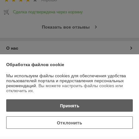
Сделка подтверждена через корзину
Показать все отзывы
О нас
Контакты
Обработка файлов cookie
Мы используем файлы cookies для обеспечения удобства
Доставка и оплата
пользователей портала и предоставления персональных
рекомендаций.
Вы можете настроить файлы cookies или
отключить их.
График работы
Принять
Полная версия сайта
Политика обработки cookies
Отклонить
Сайт создан на платформе Deal.by