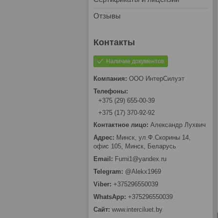
Отзывы
Наличие документов
OOO ИнтерCилуэт
+375 (29) 655-00-39
+375 (17) 370-92-92
Александр Лухвич
Минск, ул.Ф.Скорины 14,
офис 105, Минск, Беларусь
Furni1@yandex.ru
@Alekx1969
+375296550039
+375296550039
www.interciluet.by