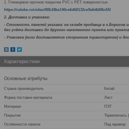
1. Глянецевое прочное покрытие PVC c PET поверхностью
https://rutube.ru/video/80b18be140ce6d60132ce9afe8d06c65/
2. Доставка и упаковка:
- Стоимость панелей указана: на складе продавца в г.Борисов 
без учёта доставки до другого населенного пункта или пункта
- Упаковка (если доставляется сторонним транспортом) и д
Характеристики
Основные атрибуты
Страна производитель
Китай
Форма поставки материала
Лист
Материал
ПЭТ
Покрытие
Термопечать 
Особенности панели
Под мрамор