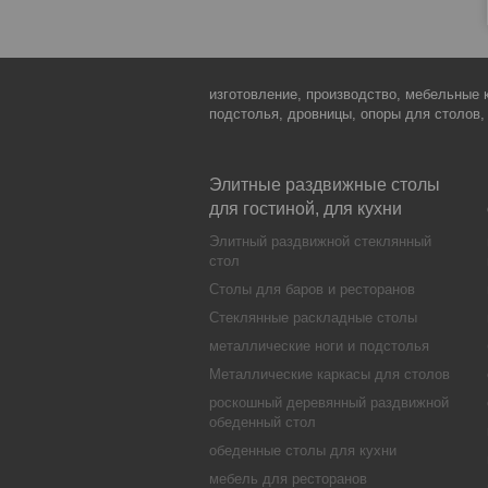
изготовление, производство, мебельные 
подстолья, дровницы, опоры для столов,
Элитные раздвижные столы
для гостиной, для кухни
Элитный раздвижной стеклянный
стол
Столы для баров и ресторанов
Стеклянные раскладные столы
металлические ноги и подстолья
Металлические каркасы для столов
роскошный деревянный раздвижной
обеденный стол
обеденные столы для кухни
мебель для ресторанов