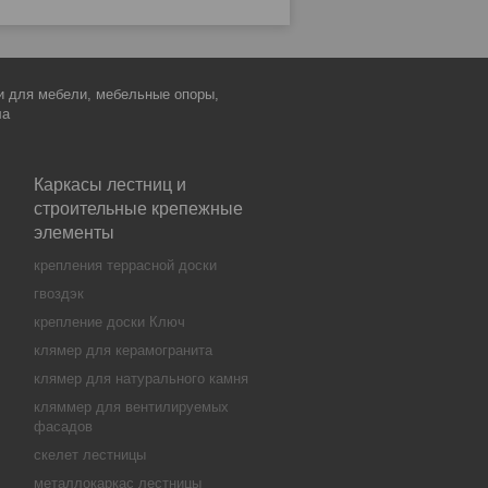
ки для мебели, мебельные опоры,
ла
Каркасы лестниц и
строительные крепежные
элементы
крепления террасной доски
гвоздэк
крепление доски Ключ
клямер для керамогранита
клямер для натурального камня
кляммер для вентилируемых
фасадов
скелет лестницы
металлокаркас лестницы