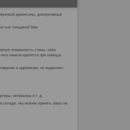
мбуковой древесины, декоративные
хностью толщиной 5мм
овную поверхность стены, либо
чего панели крепятся при помощи
стиранию и царапинам, не выделяют
ртиры, интерьеры и т. д.
на складе, мы можем принять заказ на