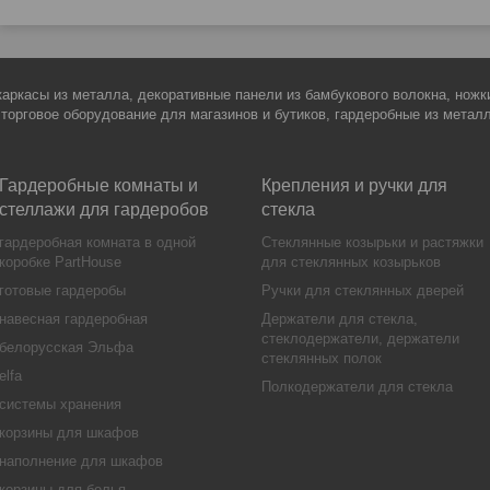
каркасы из металла, декоративные панели из бамбукового волокна, нож
 торговое оборудование для магазинов и бутиков, гардеробные из метал
Гардеробные комнаты и
Крепления и ручки для
стеллажи для гардеробов
стекла
гардеробная комната в одной
Стеклянные козырьки и растяжки
коробке PartHouse
для стеклянных козырьков
готовые гардеробы
Ручки для стеклянных дверей
навесная гардеробная
Держатели для стекла,
стеклодержатели, держатели
белорусская Эльфа
стеклянных полок
elfa
Полкодержатели для стекла
системы хранения
корзины для шкафов
наполнение для шкафов
корзины для белья