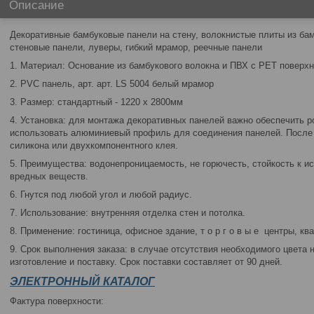
Описание
Декоративные бамбуковые панели на стену, волокнистые плиты из ба
стеновые панели, луверы, гибкий мрамор, реечные панели
1. Материал: Основание из бамбукового волокна и ПВХ c PET повер
2. PVC панель, арт. арт. LS 5004 белый мрамор
3. Размер: стандартный - 1220 х 2800мм
4. Установка: для монтажа декоративных панелей важно обеспечить р
использовать алюминиевый профиль для соединения панелей. После 
силикона или двухкомпонентного клея.
5. Преимущества: водонепроницаемость, не горючесть, стойкость к и
вредных веществ.
6. Гнутся под любой угол и любой радиус.
7. Использование: внутренняя отделка стен и потолка.
8. Применение: гостиница, офисное здание, т о р г о в ы е центры, ква
9. Срок выполнения заказа: в случае отсутствия необходимого цвета 
изготовление и поставку. Срок поставки составляет от 90 дней.
ЭЛ
ЕКТРОННЫЙ КАТАЛОГ
Фактура поверхности: