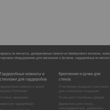
каркасы из металла, декоративные панели из бамбукового волокна, нож
 торговое оборудование для магазинов и бутиков, гардеробные из метал
Гардеробные комнаты и
Крепления и ручки для
стеллажи для гардеробов
стекла
гардеробная комната в одной
Стеклянные козырьки и растяжки
коробке PartHouse
для стеклянных козырьков
готовые гардеробы
Ручки для стеклянных дверей
навесная гардеробная
Держатели для стекла,
стеклодержатели, держатели