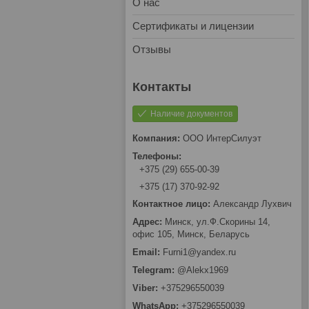
О нас
Сертификаты и лицензии
Отзывы
Наличие документов
OOO ИнтерCилуэт
+375 (29) 655-00-39
+375 (17) 370-92-92
Александр Лухвич
Минск, ул.Ф.Скорины 14,
офис 105, Минск, Беларусь
Furni1@yandex.ru
@Alekx1969
+375296550039
+375296550039