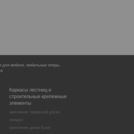
ки для мебели, мебельные опоры,
ла
Каркасы лестниц и
строительные крепежные
элементы
крепления террасной доски
гвоздэк
крепление доски Ключ