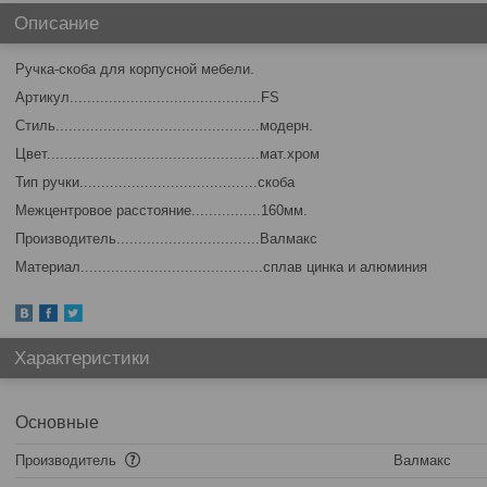
Описание
Ручка-скоба для корпусной мебели.
Артикул............................................FS
Стиль...............................................модерн.
Цвет.................................................мат.хром
Тип ручки.........................................скоба
Межцентровое расстояние................160мм.
Производитель.................................Валмакс
Материал..........................................сплав цинка и алюминия
Характеристики
Основные
Производитель
Валмакс