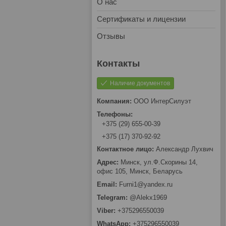
О нас
Сертификаты и лицензии
Отзывы
Наличие документов
OOO ИнтерCилуэт
+375 (29) 655-00-39
+375 (17) 370-92-92
Александр Лухвич
Минск, ул.Ф.Скорины 14,
офис 105, Минск, Беларусь
Furni1@yandex.ru
@Alekx1969
+375296550039
+375296550039