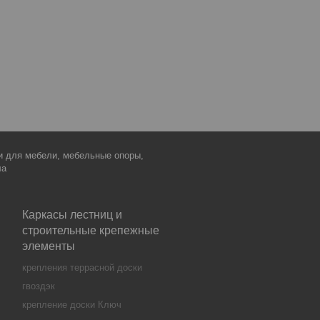
ки для мебели, мебельные опоры,
ла
Каркасы лестниц и
строительные крепежные
элементы
крепления террасной доски
гвоздэк
крепление доски Ключ