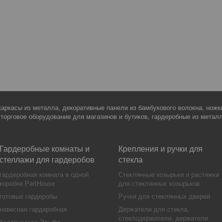
каркасы из металла, декоративные панели из бамбукового волокна, нож
 торговое оборудование для магазинов и бутиков, гардеробные из метал
Гардеробные комнаты и
Крепления и ручки для
стеллажи для гардеробов
стекла
гардеробная комната в одной
Стеклянные козырьки и растяжки
коробке PartHouse
для стеклянных козырьков
готовые гардеробы
Ручки для стеклянных дверей
навесная гардеробная
Держатели для стекла,
стеклодержатели, держатели