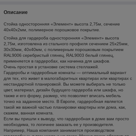
Описание
Стойка односторонняя «Элемент» высота 2,75м, сечение
40х40х2мм, полимерное порошковое покрытие.
Стойка для гардероба односторонняя «Элемент» высота
2,75м, изготовлена из стального профиля сечением 25х25мм,
30х30мм, 40х40мм, с полимерным порошковым покрытием
RAL9006 серебристый глянец, RAL9003 белый глянец,
применяется в гардеробах, как начинка для шкафов.
Очень простая в установке система стеллажей.
Гардеробы и гардеробные комнаты — оптимальный вариант
для тех, кто живет в малогабаритных квартирах или квартирах с
нестандартной планировкой. Вы можете выбирать не только
цвет, материал, дизайн будущего гардероба или шкафа, но
также и его форму, размер, что позволяет вписать мебель
точно на заданное место. В Европе, гардеробная является
такой же важной частью планировки квартиры или дома, как,
скажем, ванная комната.
Если вы пришли к выводу, что гардеробная в доме вам просто
необходима, то логичнее заказать ее у производителя.
Например, Наша компания занимается производством
гардеробных, в том числе и на заказ. Можно также обратиться