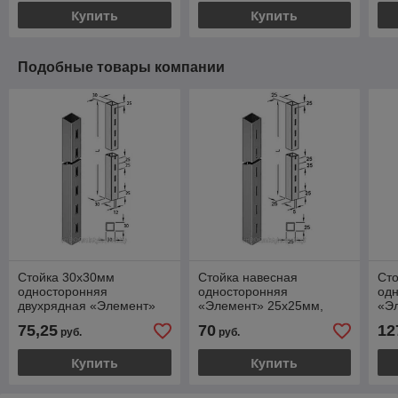
Купить
Купить
Подобные товары компании
Стойка 30х30мм
Стойка навесная
Ст
односторонняя
односторонняя
од
двухрядная «Элемент»
«Элемент» 25х25мм,
«Эл
высота 2,0м
высота 2,0м
75,25
70
12
руб.
руб.
Купить
Купить