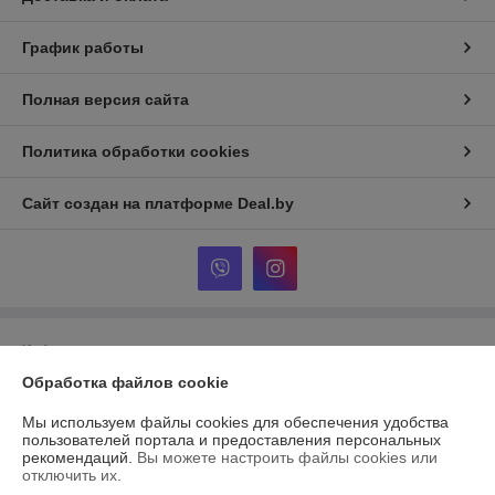
График работы
Полная версия сайта
Политика обработки cookies
Сайт создан на платформе Deal.by
Информация для покупателя
Обработка файлов cookie
Юридическое лицо:
OOO Интерсилуэт
Борисов, ул Братьев Вайнрубов 43-1
Мы используем файлы cookies для обеспечения удобства
Регистрационный номер ЕГР: 190523140
пользователей портала и предоставления персональных
рекомендаций.
Вы можете настроить файлы cookies или
УНП: 190523140
отключить их.