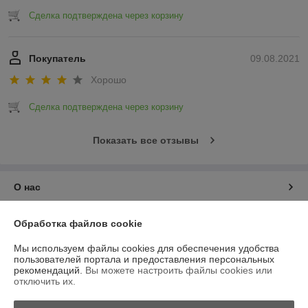
Сделка подтверждена через корзину
Покупатель
09.08.2021
Хорошо
Сделка подтверждена через корзину
Показать все отзывы
О нас
Контакты
Обработка файлов cookie
Мы используем файлы cookies для обеспечения удобства
Доставка и оплата
пользователей портала и предоставления персональных
рекомендаций.
Вы можете настроить файлы cookies или
отключить их.
График работы