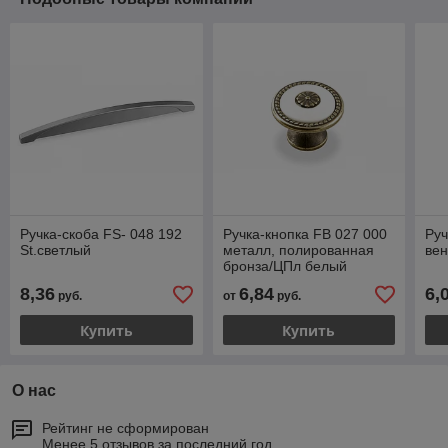
Ручка-скоба FS- 048 192
Ручка-кнопка FB 027 000
Руч
St.светлый
металл, полированная
вен
бронза/ЦПл белый
8,36
6,84
6,
руб.
от
руб.
Купить
Купить
О нас
Рейтинг не сформирован
Менее 5 отзывов за последний год