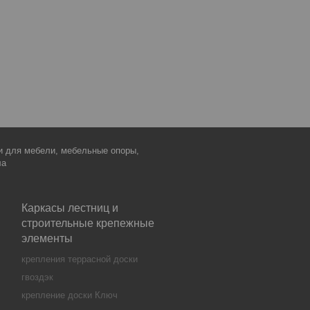
ки для мебели, мебельные опоры,
ла
Каркасы лестниц и
строительные крепежные
элементы
крепления террасной доски
гвоздэк
крепление доски Ключ