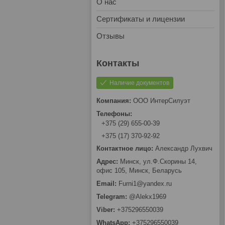
О нас
Сертификаты и лицензии
Отзывы
Наличие документов
OOO ИнтерCилуэт
+375 (29) 655-00-39
+375 (17) 370-92-92
Александр Лухвич
Минск, ул.Ф.Скорины 14,
офис 105, Минск, Беларусь
Furni1@yandex.ru
@Alekx1969
+375296550039
+375296550039