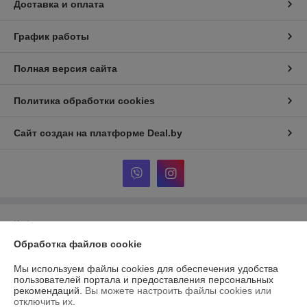
Доставка и оплата
График работы
Полная версия сайта
Политика обработки cookies
Сайт создан на платформе Deal.by
Информация для покупателя
Обработка файлов cookie
Юридическое лицо:
OOO Интерсилуэт
Борисов, ул Братьев Вайнрубов 43-1
Мы используем файлы cookies для обеспечения удобства
Регистрационный номер ЕГР: 190523140
пользователей портала и предоставления персональных
рекомендаций.
Вы можете настроить файлы cookies или
УНП: 190523140
отключить их.