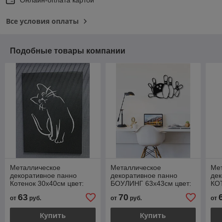
Все условия оплаты
Подобные товары компании
Металлическое
Металлическое
Ме
декоративное панно
декоративное панно
де
Котенок 30х40см цвет:
БОУЛИНГ 63х43см цвет:
КОТ
черный муар и графит
черный муар
че
63
70
от
руб.
от
руб.
от
Купить
Купить