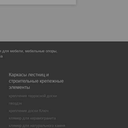
ки для мебели, мебельные опоры,
ла
Каркасы лестниц и
строительные крепежные
элементы
крепления террасной доски
гвоздэк
крепление доски Ключ
клямер для керамогранита
клямер для натурального камня