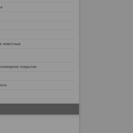
ка
е животные
олимерное покрытие
бота