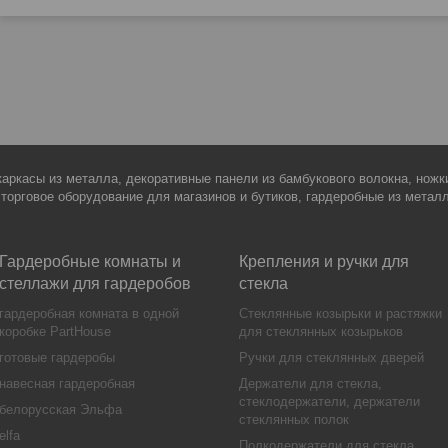
каркасы из металла, декоративные панели из бамбукового волокна, нож
 торговое оборудование для магазинов и бутиков, гардеробные из метал
Гардеробные комнаты и
Крепления и ручки для
стеллажи для гардеробов
стекла
гардеробная комната в одной
Стеклянные козырьки и растяжки
коробке PartHouse
для стеклянных козырьков
готовые гардеробы
Ручки для стеклянных дверей
навесная гардеробная
Держатели для стекла,
стеклодержатели, держатели
белорусская Эльфа
стеклянных полок
elfa
Полкодержатели для стекла