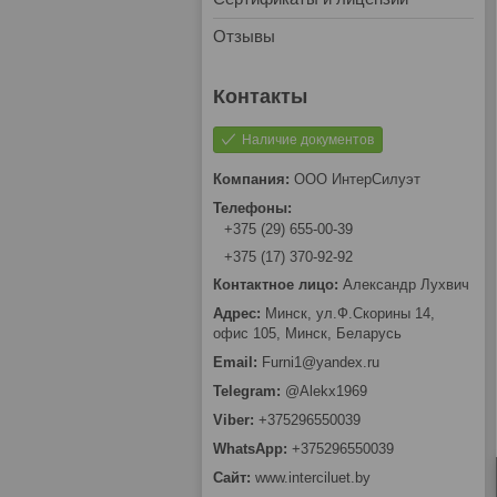
Отзывы
Наличие документов
OOO ИнтерCилуэт
+375 (29) 655-00-39
+375 (17) 370-92-92
Александр Лухвич
Минск, ул.Ф.Скорины 14,
офис 105, Минск, Беларусь
Furni1@yandex.ru
@Alekx1969
+375296550039
+375296550039
www.interciluet.by