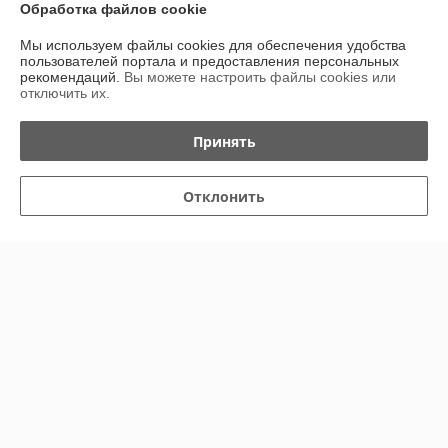
Обработка файлов cookie
Доставка и оплата
Мы используем файлы cookies для обеспечения удобства
пользователей портала и предоставления персональных
рекомендаций.
Вы можете настроить файлы cookies или
График работы
отключить их.
Полная версия сайта
Принять
Политика обработки cookies
Отклонить
Сайт создан на платформе Deal.by
Информация для покупателя
Юридическое лицо:
OOO Интерсилуэт
Борисов, ул Братьев Вайнрубов 43-1
Регистрационный номер ЕГР: 190523140